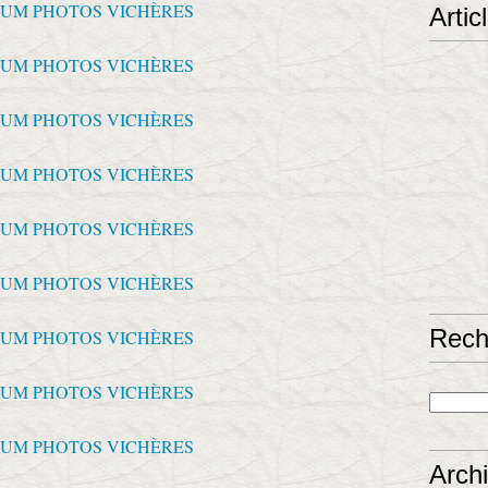
Artic
Rech
Arch