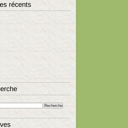
les récents
erche
ives