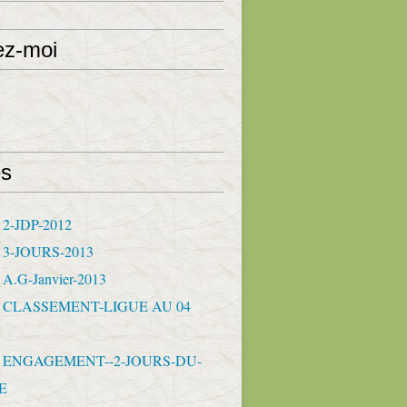
ez-moi
s
 2-JDP-2012
- 3-JOURS-2013
 A.G-Janvier-2013
- CLASSEMENT-LIGUE AU 04
- ENGAGEMENT--2-JOURS-DU-
E