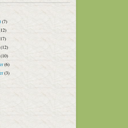
t
(7)
12)
17)
(12)
(10)
er
(6)
er
(3)