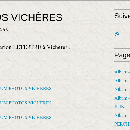
S VICHÈRES
Suiv
RCHE
Marion LETERTRE à Vichères .
Page
Album -
Album 
Album -
Album 
JUIN
Album 
PERCH