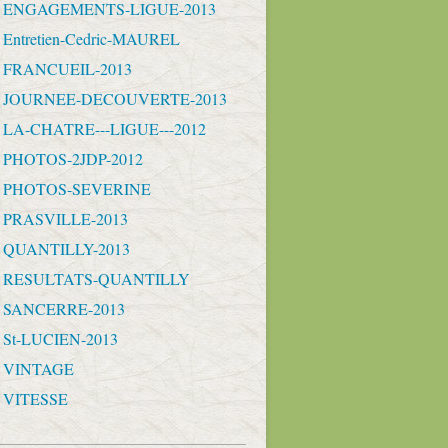
- ENGAGEMENTS-LIGUE-2013
 Entretien-Cedric-MAUREL
- FRANCUEIL-2013
 - JOURNEE-DECOUVERTE-2013
- LA-CHATRE---LIGUE---2012
- PHOTOS-2JDP-2012
- PHOTOS-SEVERINE
- PRASVILLE-2013
- QUANTILLY-2013
 - RESULTATS-QUANTILLY
- SANCERRE-2013
- St-LUCIEN-2013
- VINTAGE
- VITESSE