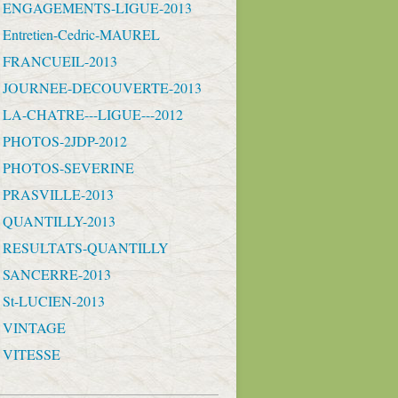
- ENGAGEMENTS-LIGUE-2013
 Entretien-Cedric-MAUREL
- FRANCUEIL-2013
 - JOURNEE-DECOUVERTE-2013
- LA-CHATRE---LIGUE---2012
- PHOTOS-2JDP-2012
- PHOTOS-SEVERINE
- PRASVILLE-2013
- QUANTILLY-2013
 - RESULTATS-QUANTILLY
- SANCERRE-2013
- St-LUCIEN-2013
- VINTAGE
- VITESSE