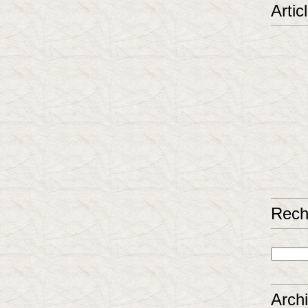
Artic
Rech
Arch