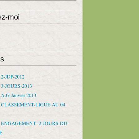
ez-moi
s
 2-JDP-2012
- 3-JOURS-2013
 A.G-Janvier-2013
- CLASSEMENT-LIGUE AU 04
- ENGAGEMENT--2-JOURS-DU-
E