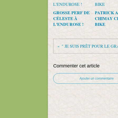
GROSSE PERF DE
PATRICK 
CÉLESTE À
CHIMAY C
L'ENDUROSE !
BIKE
" JE SUIS PRÊT POUR LE GR
Commenter cet article
Ajouter un commentaire