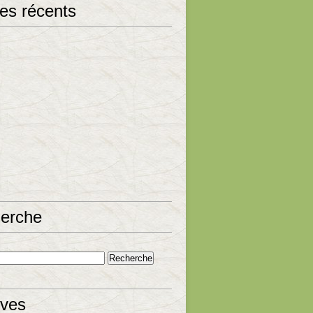
les récents
erche
ives