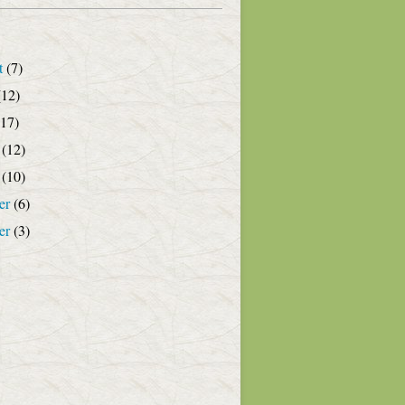
t
(7)
12)
17)
(12)
(10)
er
(6)
er
(3)