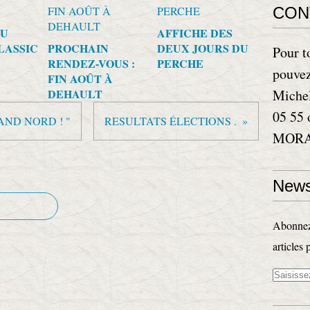
CON
AU
AFFICHE DES
LASSIC
PROCHAIN
DEUX JOURS DU
Pour t
RENDEZ-VOUS :
PERCHE
pouvez
FIN AOÛT À
DEHAULT
Miche
05 55 
AND NORD ! "
RESULTATS ÉLECTIONS .
MORAN
News
Abonnez-
articles 