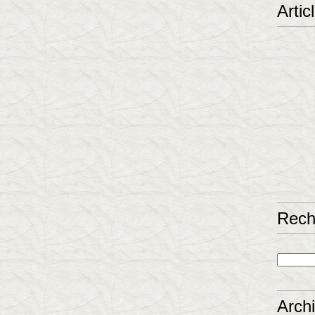
Artic
Rech
Arch