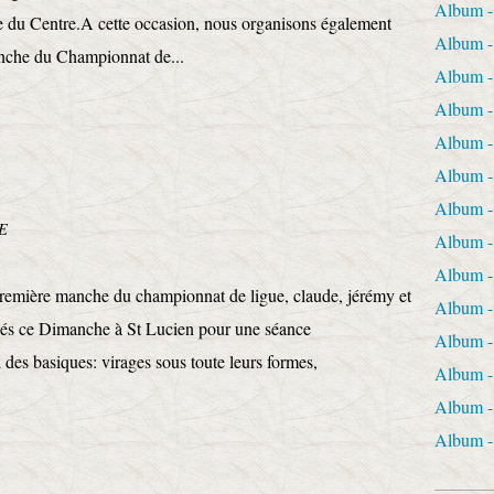
Album 
 du Centre.A cette occasion, nous organisons également
Album -
anche du Championnat de...
Album 
Album
Album 
Album 
Album 
E
Album 
Album 
première manche du championnat de ligue, claude, jérémy et
Album
s ce Dimanche à St Lucien pour une séance
Album 
des basiques: virages sous toute leurs formes,
Album 
Album 
Album 