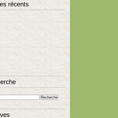
les récents
erche
ives