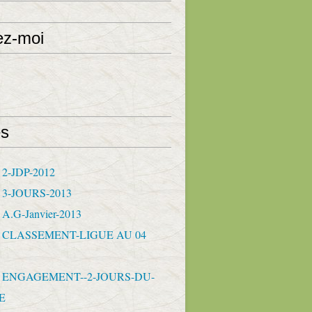
ez-moi
s
 2-JDP-2012
- 3-JOURS-2013
 A.G-Janvier-2013
- CLASSEMENT-LIGUE AU 04
- ENGAGEMENT--2-JOURS-DU-
E