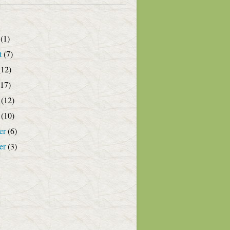
(1)
t
(7)
12)
17)
(12)
(10)
er
(6)
er
(3)