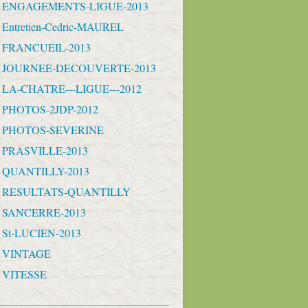
- ENGAGEMENTS-LIGUE-2013
 Entretien-Cedric-MAUREL
- FRANCUEIL-2013
 - JOURNEE-DECOUVERTE-2013
- LA-CHATRE---LIGUE---2012
- PHOTOS-2JDP-2012
- PHOTOS-SEVERINE
- PRASVILLE-2013
- QUANTILLY-2013
 - RESULTATS-QUANTILLY
- SANCERRE-2013
- St-LUCIEN-2013
- VINTAGE
- VITESSE