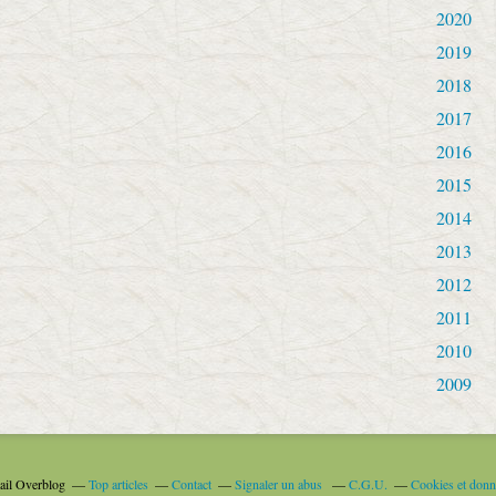
2020
2019
2018
2017
2016
2015
2014
2013
2012
2011
2010
2009
tail Overblog
Top articles
Contact
Signaler un abus
C.G.U.
Cookies et donn