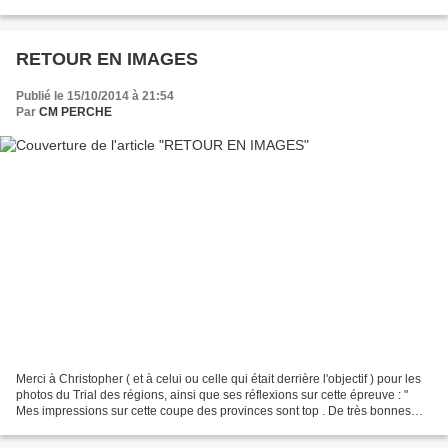
dû être facile .... En tout cas la...
RETOUR EN IMAGES
Publié le 15/10/2014 à 21:54
Par
CM PERCHE
Merci à Christopher ( et à celui ou celle qui était derrière l'objectif ) pour les
photos du Trial des régions, ainsi que ses réflexions sur cette épreuve : "
Mes impressions sur cette coupe des provinces sont top . De très bonnes
zones assez techniques...