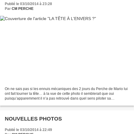
Publié le 03/10/2014 à 23:28
Par
CM PERCHE
On ne sais pas si les ennuis mécaniques des 2 jours du Perche de Mario lui
ont fait tourner la tête… à la vue de cette photo il semblerait que oui
puisqu’apparemment il n’a pas retrouvé dans quel sens piloter sa
machine… à moins que ce ne soit pour ne...
NOUVELLES PHOTOS
Publié le 03/10/2014 à 22:49