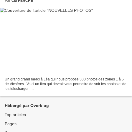
Par
CM PERCHE
Un grand grand merci à Léa qui nous propose 500 photos des zones 1 à 5
de Vichères . Voici un lien qui devrait vous permettre de voir les photos et de
les télécharger :
https://m.facebook.com/583745445081173/albums/583747751747609/?
refid=13 Voici quelques...
Hébergé par Overblog
Top articles
Pages