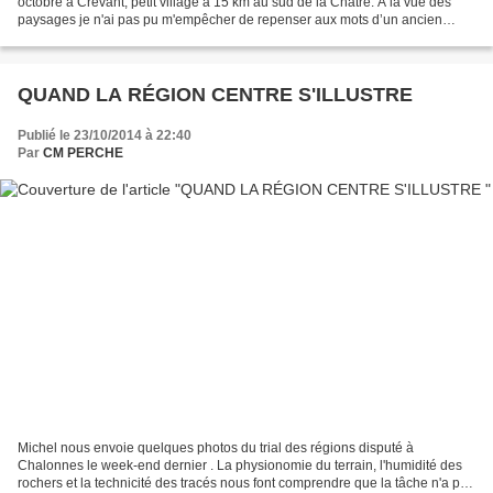
octobre à Crevant, petit village à 15 km au sud de la Châtre. À la vue des
paysages je n'ai pas pu m'empêcher de repenser aux mots d’un ancien
président de la République lors d’une vieille...
QUAND LA RÉGION CENTRE S'ILLUSTRE
Publié le 23/10/2014 à 22:40
Par
CM PERCHE
Michel nous envoie quelques photos du trial des régions disputé à
Chalonnes le week-end dernier . La physionomie du terrain, l'humidité des
rochers et la technicité des tracés nous font comprendre que la tâche n'a pas