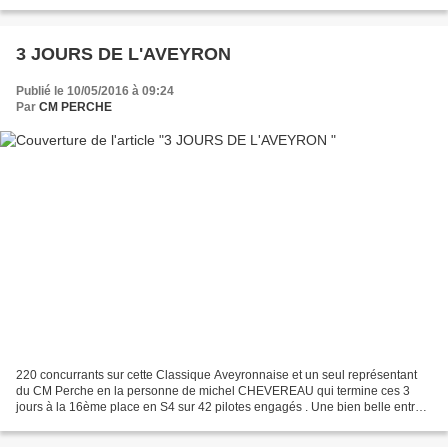
de la Creuse, prochaine...
3 JOURS DE L'AVEYRON
Publié le 10/05/2016 à 09:24
Par
CM PERCHE
220 concurrants sur cette Classique Aveyronnaise et un seul représentant
du CM Perche en la personne de michel CHEVEREAU qui termine ces 3
jours à la 16ème place en S4 sur 42 pilotes engagés . Une bien belle entrée
en matière pour michel qui s’alignera...