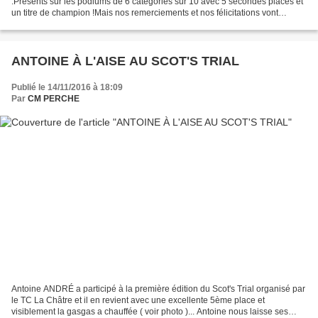
.Présents sur les podiums de 6 catégories sur 10 avec 5 secondes places et
un titre de champion !Mais nos remerciements et nos félicitations vont
également aux pilotes, certes moins...
ANTOINE À L'AISE AU SCOT'S TRIAL
Publié le 14/11/2016 à 18:09
Par
CM PERCHE
Antoine ANDRÉ a participé à la première édition du Scot's Trial organisé par
le TC La Châtre et il en revient avec une excellente 5ème place et
visiblement la gasgas a chauffée ( voir photo )... Antoine nous laisse ses