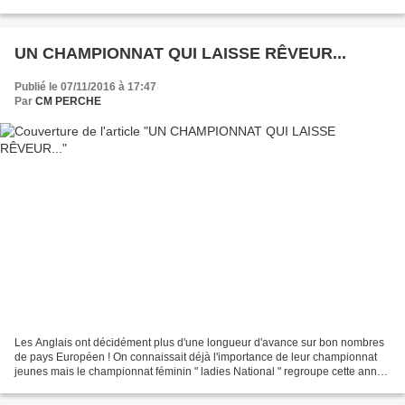
impressions : " Oui j ai trouvé...
UN CHAMPIONNAT QUI LAISSE RÊVEUR...
Publié le 07/11/2016 à 17:47
Par
CM PERCHE
Les Anglais ont décidément plus d'une longueur d'avance sur bon nombres
de pays Européen ! On connaissait déjà l'importance de leur championnat
jeunes mais le championnat féminin " ladies National " regroupe cette année
34 participantes ! Plusieurs catégories,...