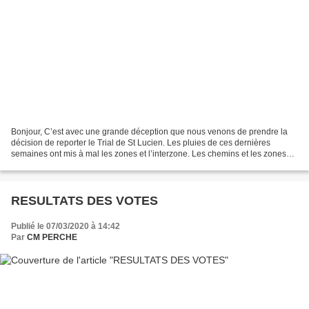
Bonjour, C’est avec une grande déception que nous venons de prendre la
décision de reporter le Trial de St Lucien. Les pluies de ces dernières
semaines ont mis à mal les zones et l’interzone. Les chemins et les zones
sont inondés. La semaine prochaine...
RESULTATS DES VOTES
Publié le 07/03/2020 à 14:42
Par
CM PERCHE