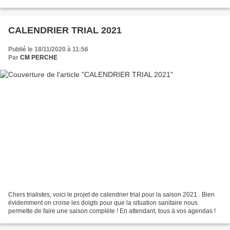
du TC Francueil, seul candidat,...
CALENDRIER TRIAL 2021
Publié le 18/11/2020 à 11:56
Par
CM PERCHE
Chers trialistes, voici le projet de calendrier trial pour la saison 2021 . Bien
évidemment on croise les doigts pour que la situation sanitaire nous
permette de faire une saison complète ! En attendant, tous à vos agendas !