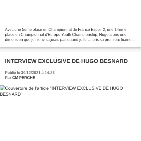
Avec une 5ème place en Championnat de France Espoir 2, une 14ème
place en Championnat d'Europe Youth Championship, Hugo a pris une
dimension que je n'envisageais pas quand je lui ai pris sa première licence
pour faire du minitrial il y a quelques années....
INTERVIEW EXCLUSIVE DE HUGO BESNARD
Publié le 30/12/2021 à 14:23
Par
CM PERCHE