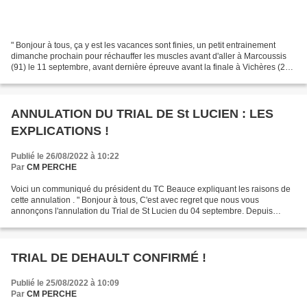
" Bonjour à tous, ça y est les vacances sont finies, un petit entrainement
dimanche prochain pour réchauffer les muscles avant d'aller à Marcoussis
(91) le 11 septembre, avant dernière épreuve avant la finale à Vichères (28)
les titres de champions sont...
ANNULATION DU TRIAL DE St LUCIEN : LES
EXPLICATIONS !
Publié le 26/08/2022 à 10:22
Par
CM PERCHE
Voici un communiqué du président du TC Beauce expliquant les raisons de
cette annulation . " Bonjour à tous, C'est avec regret que nous vous
annonçons l'annulation du Trial de St Lucien du 04 septembre. Depuis
plusieurs semaines, le Club travaillait sur...
TRIAL DE DEHAULT CONFIRMÉ !
Publié le 25/08/2022 à 10:09
Par
CM PERCHE