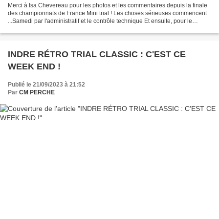
Merci à Isa Chevereau pour les photos et les commentaires depuis la finale
des championnats de France Mini trial ! Les choses sérieuses commencent
...Samedi par l'administratif et le contrôle technique Et ensuite, pour le
repérage des zones à pied avec...
INDRE RÉTRO TRIAL CLASSIC : C'EST CE
WEEK END !
Publié le 21/09/2023 à 21:52
Par
CM PERCHE