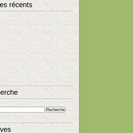
les récents
erche
ives