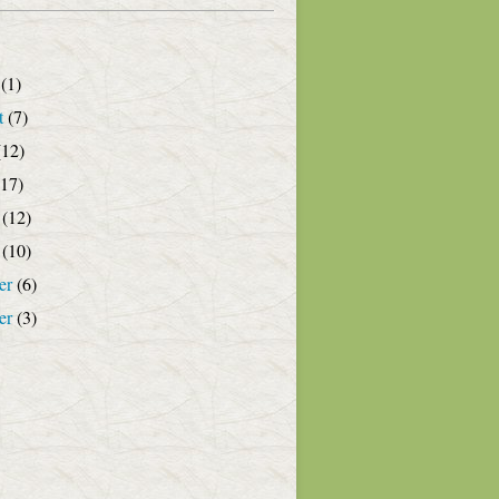
(1)
t
(7)
12)
17)
(12)
(10)
er
(6)
er
(3)