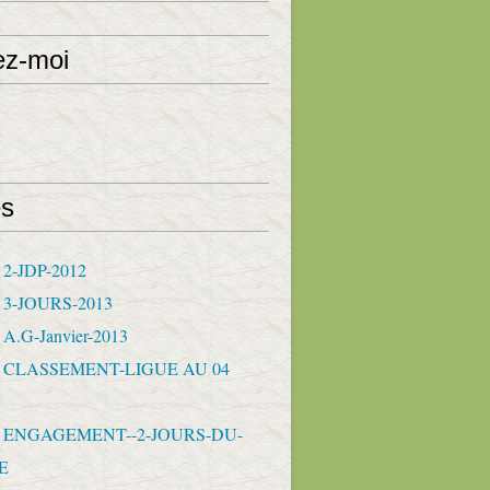
ez-moi
s
 2-JDP-2012
- 3-JOURS-2013
 A.G-Janvier-2013
- CLASSEMENT-LIGUE AU 04
- ENGAGEMENT--2-JOURS-DU-
E