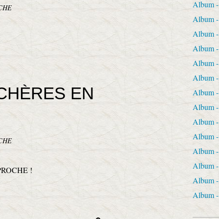
Album 
CHE
Album -
Album 
Album
Album 
Album 
RCHÈRES EN
Album 
Album 
Album 
Album
CHE
Album 
Album 
Album 
Album 