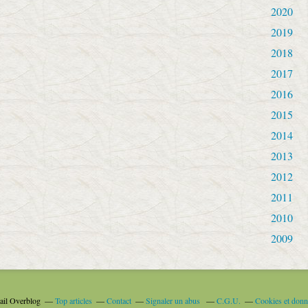
2020
2019
2018
2017
2016
2015
2014
2013
2012
2011
2010
2009
tail Overblog
Top articles
Contact
Signaler un abus
C.G.U.
Cookies et donn