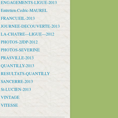
- ENGAGEMENTS-LIGUE-2013
 Entretien-Cedric-MAUREL
- FRANCUEIL-2013
 - JOURNEE-DECOUVERTE-2013
- LA-CHATRE---LIGUE---2012
- PHOTOS-2JDP-2012
- PHOTOS-SEVERINE
- PRASVILLE-2013
- QUANTILLY-2013
 - RESULTATS-QUANTILLY
- SANCERRE-2013
- St-LUCIEN-2013
- VINTAGE
- VITESSE