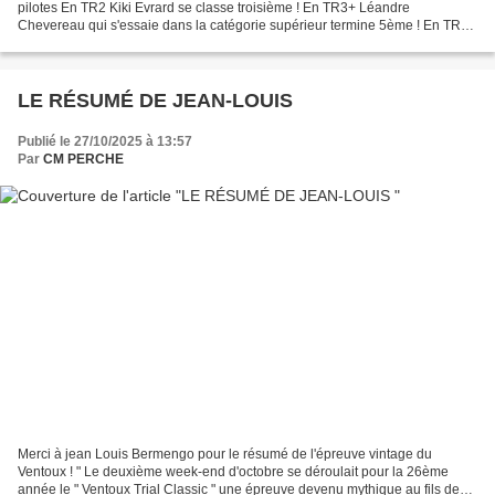
pilotes En TR2 Kiki Evrard se classe troisième ! En TR3+ Léandre
Chevereau qui s'essaie dans la catégorie supérieur termine 5ème ! En TR4+
Jean Louis Goubert ( de Marseille ) est 8ème...
LE RÉSUMÉ DE JEAN-LOUIS
Publié le 27/10/2025 à 13:57
Par
CM PERCHE
Merci à jean Louis Bermengo pour le résumé de l'épreuve vintage du
Ventoux ! " Le deuxième week-end d'octobre se déroulait pour la 26ème
année le " Ventoux Trial Classic " une épreuve devenu mythique au fils des