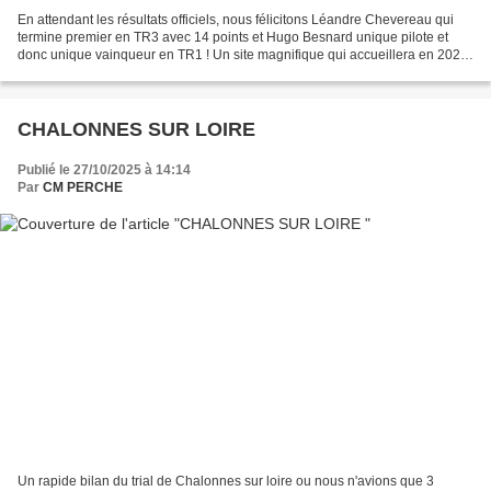
En attendant les résultats officiels, nous félicitons Léandre Chevereau qui
termine premier en TR3 avec 14 points et Hugo Besnard unique pilote et
donc unique vainqueur en TR1 ! Un site magnifique qui accueillera en 2026
" Les deux jours de L'indre "...
CHALONNES SUR LOIRE
Publié le 27/10/2025 à 14:14
Par
CM PERCHE
Un rapide bilan du trial de Chalonnes sur loire ou nous n'avions que 3