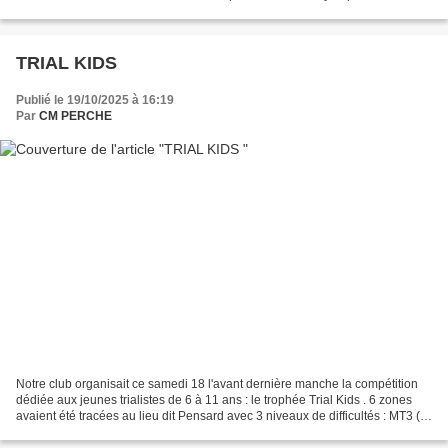
ans , réservé aux motos anciennes. L'épreuve...
TRIAL KIDS
Publié le 19/10/2025 à 16:19
Par
CM PERCHE
Notre club organisait ce samedi 18 l'avant dernière manche la compétition
dédiée aux jeunes trialistes de 6 à 11 ans : le trophée Trial Kids . 6 zones
avaient été tracées au lieu dit Pensard avec 3 niveaux de difficultés : MT3 (
débutants ) MT2 ( intermédiaires...