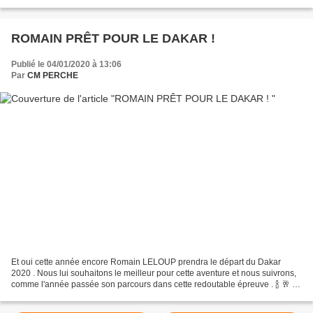
ROMAIN PRÊT POUR LE DAKAR !
Publié le 04/01/2020 à 13:06
Par
CM PERCHE
Et oui cette année encore Romain LELOUP prendra le départ du Dakar
2020 . Nous lui souhaitons le meilleur pour cette aventure et nous suivrons,
comme l'année passée son parcours dans cette redoutable épreuve . 🍾 🥂 🎉
Je vous souhaite à toutes et à tous...