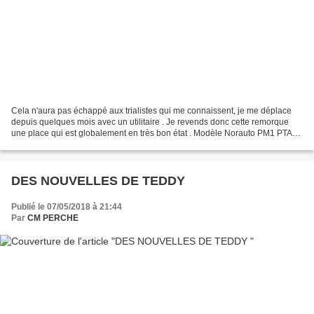
Cela n'aura pas échappé aux trialistes qui me connaissent, je me déplace
depuis quelques mois avec un utilitaire . Je revends donc cette remorque
une place qui est globalement en très bon état . Modèle Norauto PM1 PTAC
350 kg Roulements de roues changés...
DES NOUVELLES DE TEDDY
Publié le 07/05/2018 à 21:44
Par
CM PERCHE