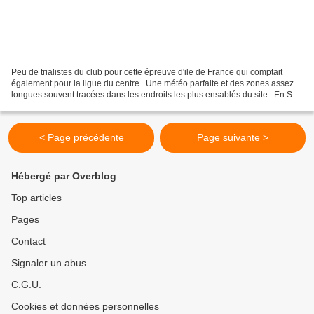
Peu de trialistes du club pour cette épreuve d'ile de France qui comptait
également pour la ligue du centre . Une météo parfaite et des zones assez
longues souvent tracées dans les endroits les plus ensablés du site . En S3
Antoine ANDRÉ termine 14ème...
< Page précédente
Page suivante >
Hébergé par Overblog
Top articles
Pages
Contact
Signaler un abus
C.G.U.
Cookies et données personnelles