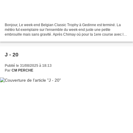
Bonjour, Le week-end Belgian Classic Trophy à Gedinne est terminé. La
météo fut exemplaire sur l'ensemble du week-end juste une petite
embrouille mais sans gravité. Après Chimay où pour la 1ere course avec le
nouveau moteur 750 j'avais réussi a accroché...
J - 20
Publié le 31/08/2025 à 18:13
Par
CM PERCHE