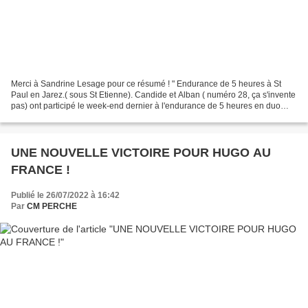
Merci à Sandrine Lesage pour ce résumé ! " Endurance de 5 heures à St
Paul en Jarez.( sous St Etienne). Candide et Alban ( numéro 28, ça s'invente
pas) ont participé le week-end dernier à l'endurance de 5 heures en duo
(chacun sa moto) à St Paul en Jarez....
UNE NOUVELLE VICTOIRE POUR HUGO AU
FRANCE !
Publié le 26/07/2022 à 16:42
Par
CM PERCHE