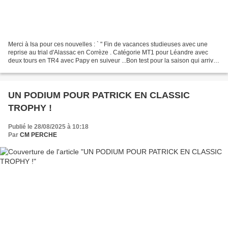
Merci à Isa pour ces nouvelles : ` " Fin de vacances studieuses avec une
reprise au trial d'Alassac en Corrèze . Catégorie MT1 pour Léandre avec
deux tours en TR4 avec Papy en suiveur ...Bon test pour la saison qui arrive .
Lionel en TR2 n'a pas terminé...
UN PODIUM POUR PATRICK EN CLASSIC
TROPHY !
Publié le 28/08/2025 à 10:18
Par
CM PERCHE