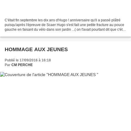
C'était fin septembre les dix ans d'Hugo ! anniversaire qu'il a passé plâtré
puisqu'après l'épreuve de Scaer Hugo s'est fait une petite fracture au pouce
gauche en faisant du vélo dans son jardin ...( on t'avait pourtant dit que c'était
dangereux un deux...
HOMMAGE AUX JEUNES
Publié le 17/09/2016 à 16:18
Par
CM PERCHE