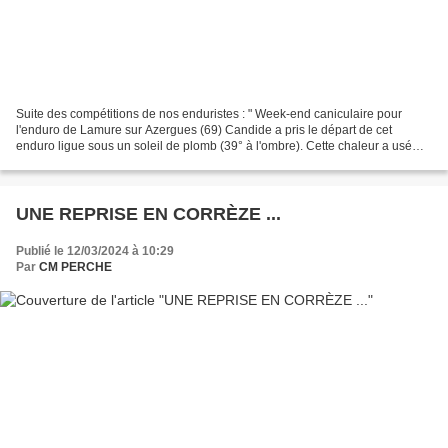
Suite des compétitions de nos enduristes : " Week-end caniculaire pour
l'enduro de Lamure sur Azergues (69) Candide a pris le départ de cet
enduro ligue sous un soleil de plomb (39° à l'ombre). Cette chaleur a usé
plus d'un pilote, 450 au départ toutes...
UNE REPRISE EN CORRÈZE ...
Publié le 12/03/2024 à 10:29
Par
CM PERCHE