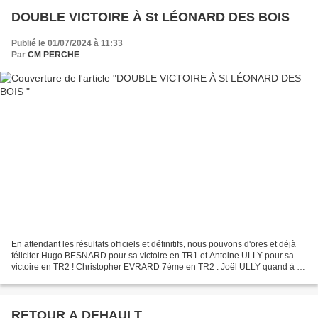
DOUBLE VICTOIRE À St LÉONARD DES BOIS
Publié le 01/07/2024 à 11:33
Par
CM PERCHE
En attendant les résultats officiels et définitifs, nous pouvons d'ores et déjà
féliciter Hugo BESNARD pour sa victoire en TR1 et Antoine ULLY pour sa
victoire en TR2 ! Christopher EVRARD 7ème en TR2 . Joël ULLY quand à lui
se classe 8ème en TR4+ Erwan...
RETOUR A DEHAULT