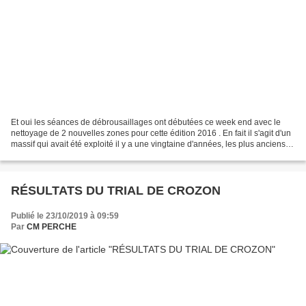
Et oui les séances de débrousaillages ont débutées ce week end avec le
nettoyage de 2 nouvelles zones pour cette édition 2016 . En fait il s'agit d'un
massif qui avait été exploité il y a une vingtaine d'années, les plus anciens
s'en souviendront surement...
RÉSULTATS DU TRIAL DE CROZON
Publié le 23/10/2019 à 09:59
Par
CM PERCHE