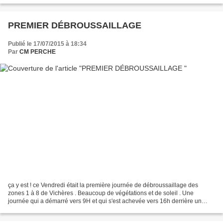
PREMIER DÉBROUSSAILLAGE
Publié le 17/07/2015 à 18:34
Par
CM PERCHE
ça y est ! ce Vendredi était la première journée de débroussaillage des
zones 1 à 8 de Vichères . Beaucoup de végétations et de soleil . Une
journée qui a démarré vers 9H et qui s'est achevée vers 16h derrière un
verre de cidre bien frais . Un grand merci...